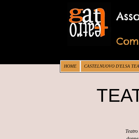
Ass
Co
HOME
CASTELNUOVO D'ELSA TE
TEATR
Teatro 
donne 