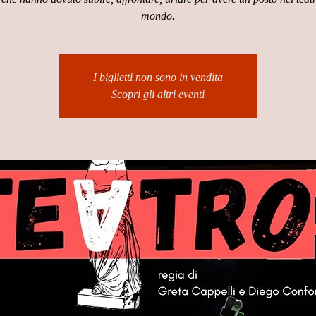
mondo.
I biglietti non sono in vendita
Scopri gli altri eventi