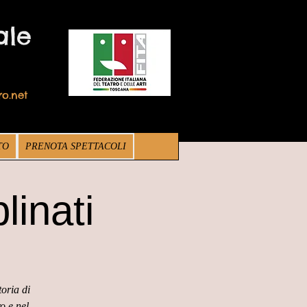
ale
o.net
TO
PRENOTA SPETTACOLI
linati
toria di
o e nel