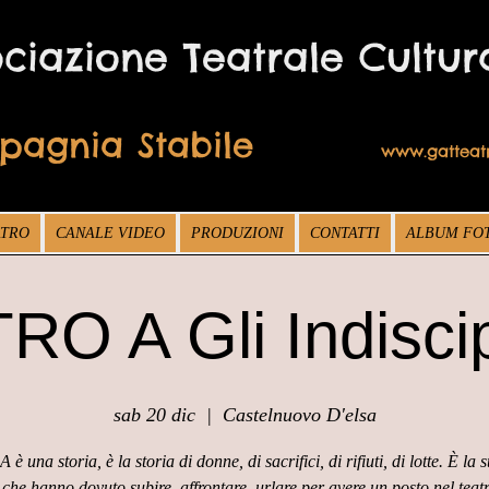
ociazione Teatrale Cultur
mpagnia Stabile
www.gatteatr
Questo è un paragrafo. Fai clic qui per modificarlo e
aggiungere il tuo testo.
ATRO
CANALE VIDEO
PRODUZIONI
CONTATTI
ALBUM FO
O A Gli Indiscip
sab 20 dic
  |  
Castelnuovo D'elsa
A è una storia, è la storia di donne, di sacrifici, di rifiuti, di lotte. È la s
che hanno dovuto subire, affrontare, urlare per avere un posto nel teatr