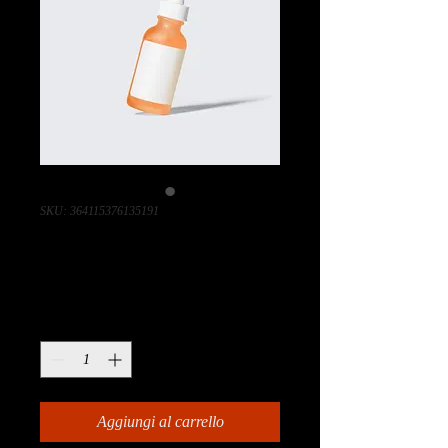
SKU: 364115376135191
Questo è un prodotto
Prezzo
10,00 €
Quantità
*
Aggiungi al carrello