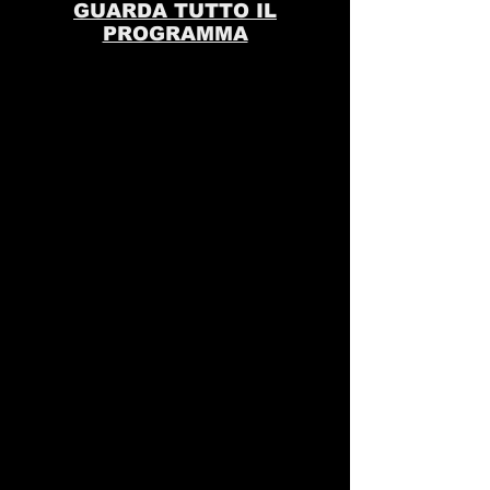
senza timori.
GUARDA TUTTO IL
trasparenti sulla policy delle spedizioni è
PROGRAMMA
il modo migliore per costruire fiducia e
rassicurare i tuoi clienti che possono
acquistare da te in tutta sicurezza.