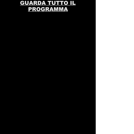
senza timori.
GUARDA TUTTO IL
trasparenti sulla policy delle spedizioni è
PROGRAMMA
il modo migliore per costruire fiducia e
rassicurare i tuoi clienti che possono
acquistare da te in tutta sicurezza.